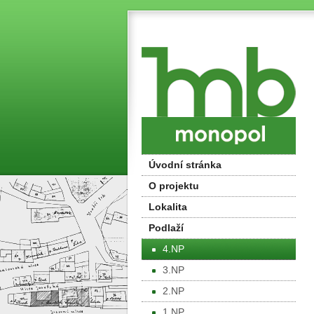
Úvodní stránka
O projektu
Lokalita
Podlaží
4.NP
3.NP
2.NP
1.NP