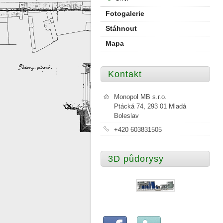
Fotogalerie
Stáhnout
Mapa
Kontakt
Monopol MB s.r.o.
Ptácká 74, 293 01 Mladá
Boleslav
+420 603831505
3D půdorysy