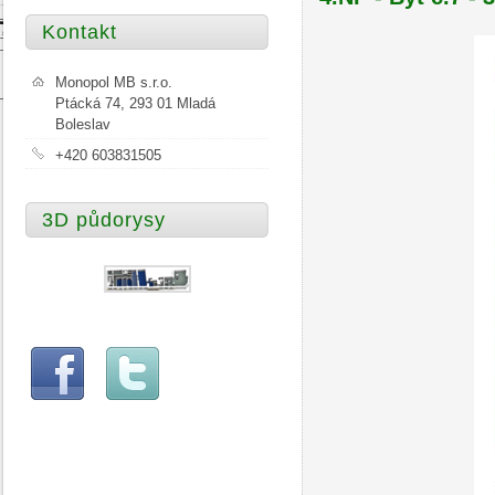
Kontakt
Monopol MB s.r.o.
Ptácká 74, 293 01 Mladá
Boleslav
+420 603831505
3D půdorysy