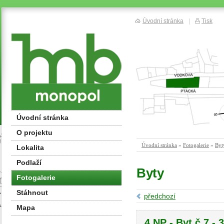
Úvodní stránka
|
Tisk
Úvodní stránka
O projektu
Úvodní stránka
»
Fotogalerie
»
Byt
Lokalita
Podlaží
Byty
Fotogalerie
Stáhnout
předchozí
Mapa
4.NP - Byt č.7 -