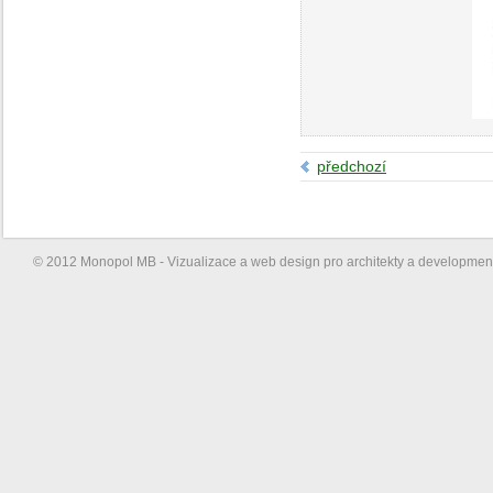
předchozí
© 2012 Monopol MB - Vizualizace a web design pro architekty a developme