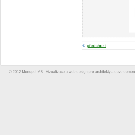
předchozí
© 2012 Monopol MB - Vizualizace a web design pro architekty a developme