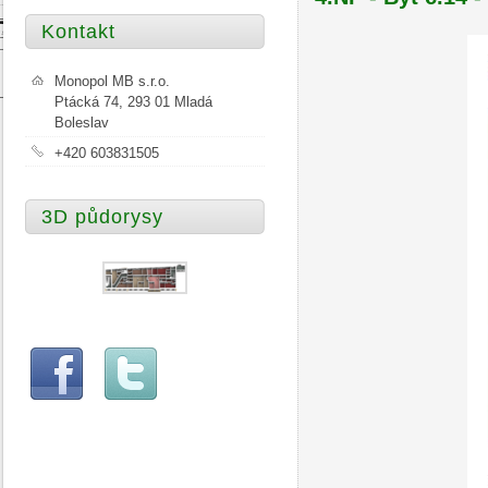
Kontakt
Monopol MB s.r.o.
Ptácká 74, 293 01 Mladá
Boleslav
+420 603831505
3D půdorysy