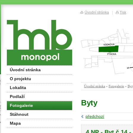
Úvodní stránka
|
Tisk
Úvodní stránka
O projektu
Úvodní stránka
»
Fotogalerie
»
Byt
Lokalita
Podlaží
Byty
Fotogalerie
Stáhnout
předchozí
Mapa
4.NP - Byt č.14 