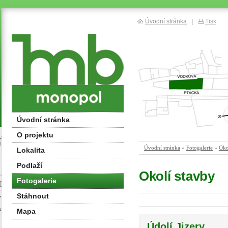
Úvodní stránka
|
Tisk
Úvodní stránka
O projektu
Úvodní stránka
»
Fotogalerie
»
Oko
Lokalita
Podlaží
Okolí stavby
Fotogalerie
Stáhnout
Mapa
Údolí Jizery