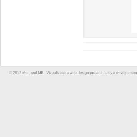
© 2012 Monopol MB - Vizualizace a web design pro architekty a developme