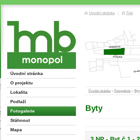
Úvodní stránka
|
Tisk
Úvodní stránka
O projektu
Úvodní stránka
»
Fotogalerie
»
Byt
Lokalita
Podlaží
Byty
Fotogalerie
Stáhnout
Mapa
3.NP - Byt č.1 -