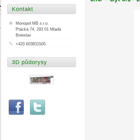
Kontakt
Monopol MB s.r.o.
Ptácká 74, 293 01 Mladá
Boleslav
+420 603831505
3D půdorysy